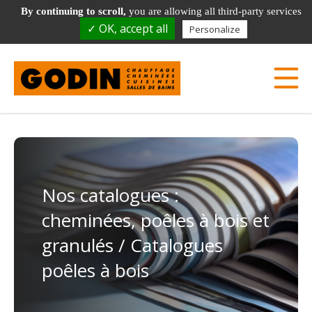
Demande de rappel
01.64.75.28.03
By continuing to scroll,
you are allowing all third-party services
✓ OK, accept all
Personalize
1 Boulevard Michaël Faraday - 77700 Serris
Nos catalogues :
cheminées, poêles à bois et
granulés
/ Catalogues
poêles à bois