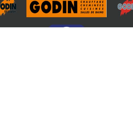
REJOIGNEZ-NOUS
Poêles
Cheminées
Cuisinières bois
Nos réalisations
Catalogues
Actualités
Conseils & Astuces
Avis
Copyright © 2026 Godin serris - Tous droits réservés