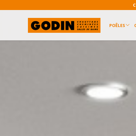
C
POÊLES
Poêles à boi
Poêles à gra