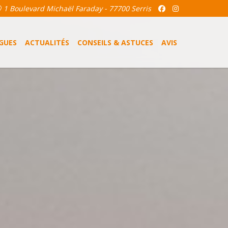
1 Boulevard Michaël Faraday - 77700 Serris
GUES
ACTUALITÉS
CONSEILS & ASTUCES
AVIS