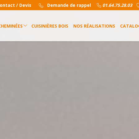
ontact / Devis
Demande de rappel
01.64.75.28.03
CHEMINÉES
CUISINIÈRES BOIS
NOS RÉALISATIONS
CATALO
s
La rénovation
nulés
La création