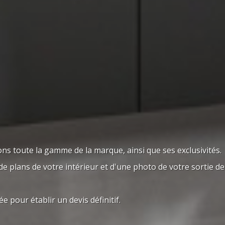
s toute la gamme de la marque, ainsi que ses exclusivités.
e plans de votre intérieur et d'une photo de votre sortie de
 pour établir un devis définitif.